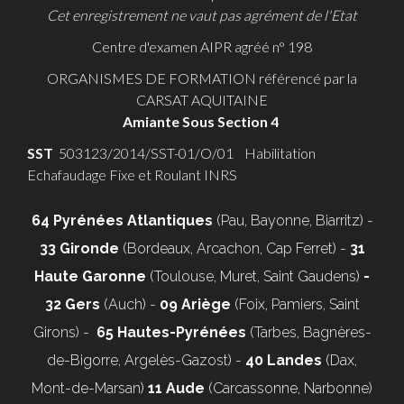
Cet enregistrement ne vaut pas agrément de l'Etat
Centre d'examen AIPR agréé n° 198
ORGANISMES DE FORMATION référencé par la
CARSAT AQUITAINE
Amiante Sous Section 4
SST
503123/2014/SST-01/O/01 Habilitation
Echafaudage Fixe et Roulant INRS
64 Pyrénées Atlantiques
(Pau, Bayonne, Biarritz) -
33 Gironde
(Bordeaux, Arcachon, Cap Ferret) -
31
Haute Garonne
(Toulouse, Muret, Saint Gaudens)
-
32 Gers
(Auch) -
09 Ariège
(Foix, Pamiers, Saint
Girons) -
65 Hautes-Pyrénées
(Tarbes, Bagnères-
de-Bigorre, Argelès-Gazost) -
40 Landes
(Dax,
Mont-de-Marsan)
11 Aude
(Carcassonne, Narbonne)