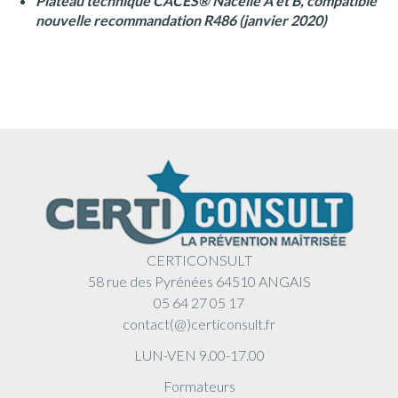
Plateau technique CACES® Nacelle A et B, compatible
nouvelle recommandation R486 (janvier 2020)
CERTICONSULT
58 rue des Pyrénées 64510 ANGAIS
05 64 27 05 17
contact(@)certiconsult.fr
LUN-VEN 9.00-17.00
Formateurs