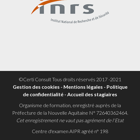
©Certi Consult Tous droits réservés 2017 -2021
Gestion des cookies
-
Mentions légales
-
Politique
de confidentialité -
Accueil des stagiaires
Organisme de formation, enregistré auprès de la
Préfecture de la Nouvelle Aquitaine N° 72640362464.
Cet enregistrement ne vaut pas agrément de l'Etat
Centre d'examen AIPR agréé n° 198