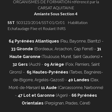
ORGANISMES DE FORMATION référencé par la
CARSAT AQUITAINE
Amiante Sous Section 4
SST
503123/2014/SST-01/O/01 Habilitation
Echafaudage Fixe et Roulant INRS
64 Pyrénées Atlantiques
(Pau, Bayonne, Biarritz) -
33 Gironde
(Bordeaux, Arcachon, Cap Ferret) -
31
Haute Garonne
(Toulouse, Muret, Saint Gaudens)
-
32 Gers
(Auch) -
09 Ariège
(Foix, Pamiers, Saint
Girons) -
65 Hautes-Pyrénées
(Tarbes, Bagnères-
de-Bigorre, Argelès-Gazost) -
40 Landes
(Dax,
Mont-de-Marsan)
11 Aude
(Carcassonne, Narbonne)
-
47 Lot et Garonne
(Agen) -
66 Pyrénées
Orientales
(Perpignan, Prades, Céret)