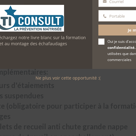
Courriel
Email
Portable
Portable
liser et réaliser la vérification journalière des échafaudages de pie
Je m
échargez notre livre blanc sur la formation
Oui je suis d'acc
on et au montage des échafaudages
r la vérification journalière, réceptionner et réaliser la maintenanc
confidentialité.
utilisées que dan
commerciales
mplémentaires:
Ne plus voir cette opportunité :(
urs d'étaiements
es suspendues
ute (obligatoire pour participer à la form
ages
lets de recueil anti chute grande nappe