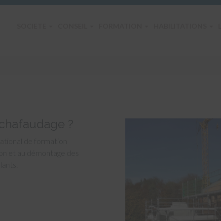
Menu
Atteindre
Certiconsult
le
principal
SOCIETE
CONSEIL
FORMATION
HABILITATIONS
contenu
échafaudage ?
national de formation
ation et au démontage des
lants.