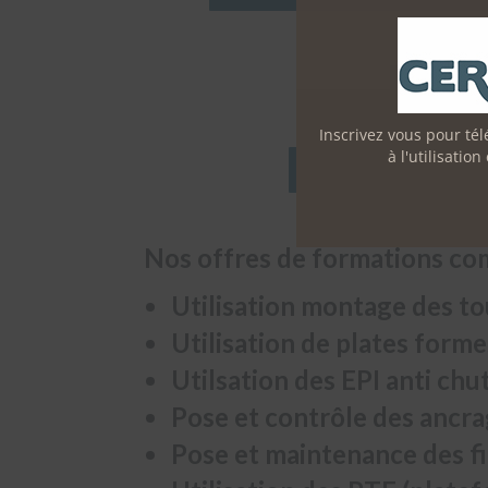
Monter, uti
Inscrivez vous pour tél
à l'utilisati
Monter, utiliser, réalise
Nos offres de formations co
Utilisation montage des to
Utilisation de plates form
Utilsation des EPI anti ch
Pose et contrôle des ancr
Pose et maintenance des fi