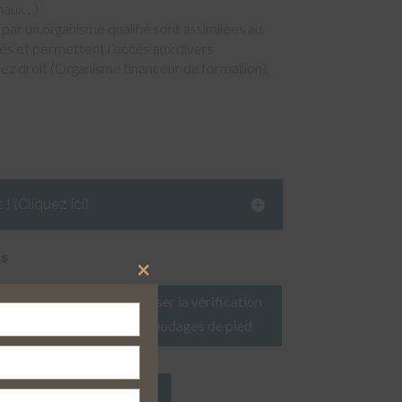
naux…)
par un organisme qualifié sont assimilées au
tés et permettent l’accès aux divers
vez droit (Organisme financeur de formation).
 (Cliquez ici)
ts
Close
Monter, utiliser et réaliser la vérification
this
module
journalière des échafaudages de pied
r des échafaudages de pied