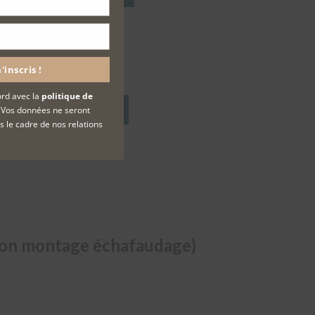
d et roulant
'inscris !
ord avec la
politique de
e des échafaudages de pied
Vos données ne seront
s le cadre de nos relations
ation montage échafaudage)