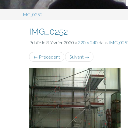
IMG_0252
IMG_0252
Publié le
8 février 2020
à
320 × 240
dans
IMG_025
←
Précédent
Suivant
→