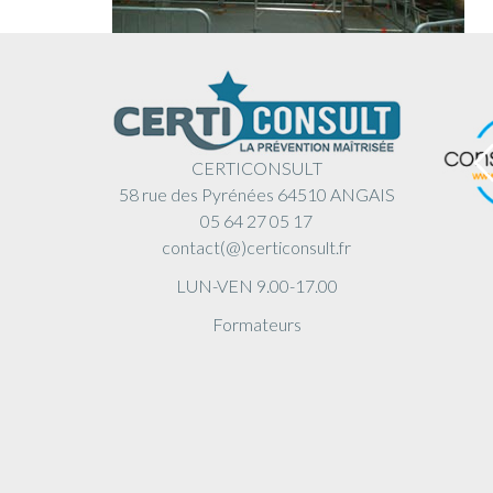
CERTICONSULT
58 rue des Pyrénées 64510 ANGAIS
05 64 27 05 17
contact(@)certiconsult.fr
LUN-VEN 9.00-17.00
Formateurs