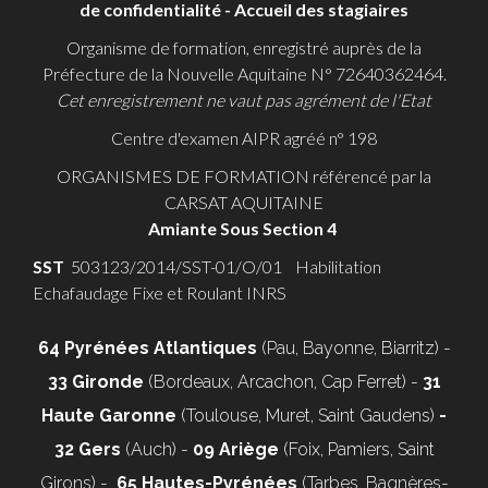
de confidentialité -
Accueil des stagiaires
Organisme de formation, enregistré auprès de la
Préfecture de la Nouvelle Aquitaine N° 72640362464.
Cet enregistrement ne vaut pas agrément de l'Etat
Centre d'examen AIPR agréé n° 198
ORGANISMES DE FORMATION référencé par la
CARSAT AQUITAINE
Amiante Sous Section 4
SST
503123/2014/SST-01/O/01 Habilitation
Echafaudage Fixe et Roulant INRS
64 Pyrénées Atlantiques
(Pau, Bayonne, Biarritz) -
33 Gironde
(Bordeaux, Arcachon, Cap Ferret) -
31
Haute Garonne
(Toulouse, Muret, Saint Gaudens)
-
32 Gers
(Auch) -
09 Ariège
(Foix, Pamiers, Saint
Girons) -
65 Hautes-Pyrénées
(Tarbes, Bagnères-